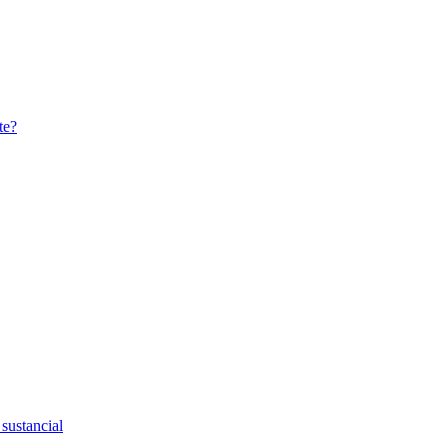
te?
 sustancial