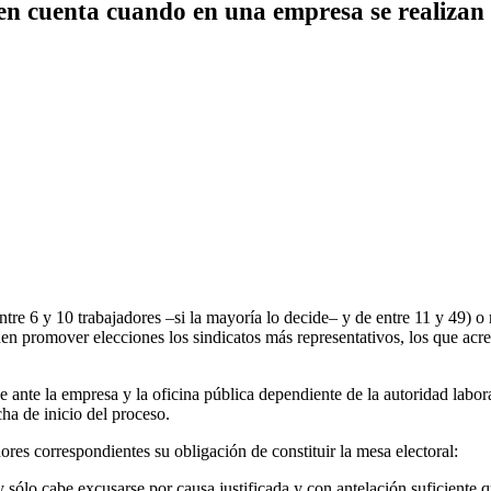
 en cuenta cuando en una empresa se realizan 
ntre 6 y 10 trabajadores –si la mayoría lo decide– y de entre 11 y 49)
eden promover elecciones los sindicatos más representativos, los que ac
ante la empresa y la oficina pública dependiente de la autoridad laboral
cha de inicio del proceso.
dores correspondientes su obligación de constituir la mesa electoral:
 y sólo cabe excusarse por causa justificada y con antelación suficiente