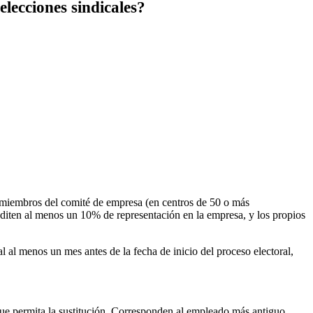
elecciones sindicales?
 o miembros del comité de empresa (en centros de 50 o más
rediten al menos un 10% de representación en la empresa, y los propios
 al menos un mes antes de la fecha de inicio del proceso electoral,
 que permita la sustitución. Corresponden al empleado más antiguo