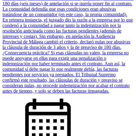
180 días (seis meses) de antelación si se quería poner fin al contrato.
La comunidad defendía que esas condiciones eran abusivas
tratándose de un consumidor (en este caso, la propia comunidad).
En primera instancia, el juzgado dio la razón a la empresa por lo que
condenó a la comunidad a pagar tanto la indemnización por la
resolución anticipada como las facturas pendientes (además de
intereses y costas). Sin embargo, en apelación la Audiencia
Provincial de Málaga cambió el criterio, declaró nulas por abusivas
la cláusula de duración de 3 años y la de preaviso de 180 días.
¿Consecuencia práctica? Si esas cláusulas no valen, la empresa no
puede apoyarse en ellas para exigir una penalización o
indemnización por haber terminado antes el contrato. Aun así, la
comunidad sí debe pagar lo que realmente debía, las facturas
pendientes por servicios ya prestados. El Tribunal Supremo
confirmó este resultado, las cláusulas de duración y preaviso se
consideran nulas, no procede indemnización por acabar el contrato
antes de tiempo, y solo se deben las facturas impagadas.