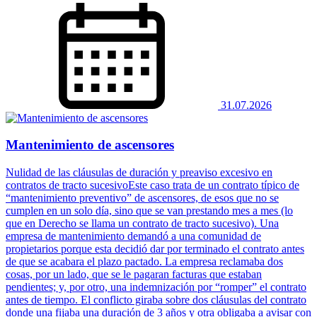
31.07.2026
Mantenimiento de ascensores
Nulidad de las cláusulas de duración y preaviso excesivo en
contratos de tracto sucesivoEste caso trata de un contrato típico de
“mantenimiento preventivo” de ascensores, de esos que no se
cumplen en un solo día, sino que se van prestando mes a mes (lo
que en Derecho se llama un contrato de tracto sucesivo). Una
empresa de mantenimiento demandó a una comunidad de
propietarios porque esta decidió dar por terminado el contrato antes
de que se acabara el plazo pactado. La empresa reclamaba dos
cosas, por un lado, que se le pagaran facturas que estaban
pendientes; y, por otro, una indemnización por “romper” el contrato
antes de tiempo. El conflicto giraba sobre dos cláusulas del contrato
donde una fijaba una duración de 3 años y otra obligaba a avisar con